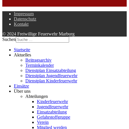
Impressum
Datenschutz
Kontakt
© 2024 Freiwillige Feuerwehr Marburg
Suchen
Startseite
Aktuelles
Beitragsarchiv
Terminkalender
Dienstplan Einsatzabteilung
Dienstplan Jugendfeuerwehr
Dienstplan Kinderfeuerwehr
Einsätze
Über uns
Abteilungen
Kinderfeuerwehr
Jugendfeuerwehr
Einsatzabteilung
Gefahrstoffgruppe
Verein
Mitglied werden