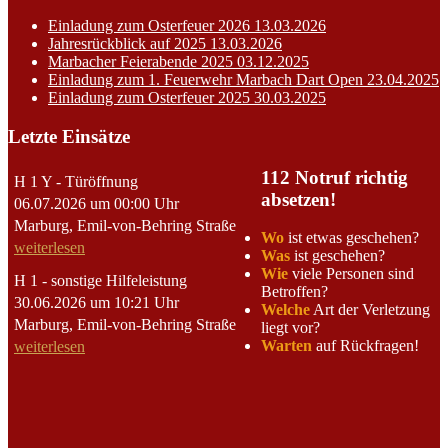
Einladung zum Osterfeuer 2026
13.03.2026
Jahresrückblick auf 2025
13.03.2026
Marbacher Feierabende 2025
03.12.2025
Einladung zum 1. Feuerwehr Marbach Dart Open
23.04.2025
Einladung zum Osterfeuer 2025
30.03.2025
Letzte Einsätze
112 Notruf richtig
H 1 Y - Türöffnung
absetzen!
06.07.2026 um 00:00 Uhr
Marburg, Emil-von-Behring Straße
Wo
ist etwas geschehen?
weiterlesen
Was
ist geschehen?
Wie
viele Personen sind
H 1 - sonstige Hilfeleistung
Betroffen?
30.06.2026 um 10:21 Uhr
Welche
Art der Verletzung
Marburg, Emil-von-Behring Straße
liegt vor?
Warten
auf Rückfragen!
weiterlesen