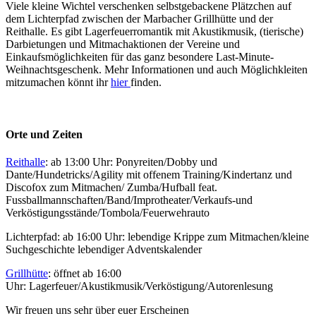
Viele kleine Wichtel verschenken selbstgebackene Plätzchen auf
dem Lichterpfad zwischen der Marbacher Grillhütte und der
Reithalle. Es gibt Lagerfeuerromantik mit Akustikmusik, (tierische)
Darbietungen und Mitmachaktionen der Vereine und
Einkaufsmöglichkeiten für das ganz besondere Last-Minute-
Weihnachtsgeschenk. Mehr Informationen und auch Möglichkleiten
mitzumachen könnt ihr
hier
finden.
Orte und Zeiten
Reithalle
: ab 13:00 Uhr: Ponyreiten/Dobby und
Dante/Hundetricks/Agility mit offenem Training/Kindertanz und
Discofox zum Mitmachen/ Zumba/Hufball feat.
Fussballmannschaften/Band/Improtheater/Verkaufs-und
Verköstigungsstände/Tombola/Feuerwehrauto
Lichterpfad: ab 16:00 Uhr: lebendige Krippe zum Mitmachen/kleine
Suchgeschichte lebendiger Adventskalender
Grillhütte
: öffnet ab 16:00
Uhr: Lagerfeuer/Akustikmusik/Verköstigung/Autorenlesung
Wir freuen uns sehr über euer Erscheinen