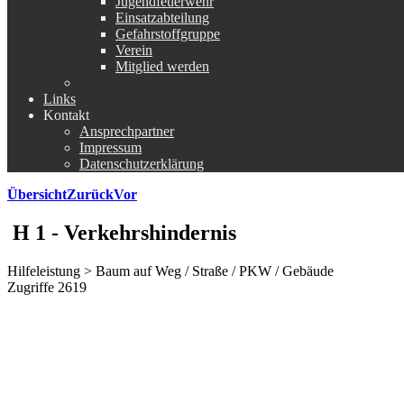
Jugendfeuerwehr
Einsatzabteilung
Gefahrstoffgruppe
Verein
Mitglied werden
Links
Kontakt
Ansprechpartner
Impressum
Datenschutzerklärung
Übersicht
Zurück
Vor
H 1 - Verkehrshindernis
Hilfeleistung > Baum auf Weg / Straße / PKW / Gebäude
Zugriffe 2619