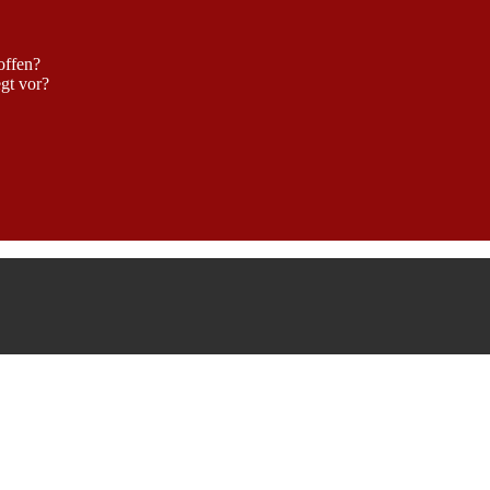
offen?
egt vor?