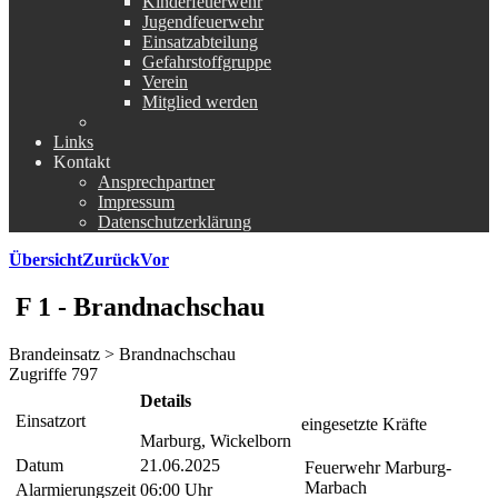
Kinderfeuerwehr
Jugendfeuerwehr
Einsatzabteilung
Gefahrstoffgruppe
Verein
Mitglied werden
Links
Kontakt
Ansprechpartner
Impressum
Datenschutzerklärung
Übersicht
Zurück
Vor
F 1 - Brandnachschau
Brandeinsatz > Brandnachschau
Zugriffe 797
Details
Einsatzort
eingesetzte Kräfte
Marburg, Wickelborn
Datum
21.06.2025
Feuerwehr Marburg-
Marbach
Alarmierungszeit
06:00 Uhr